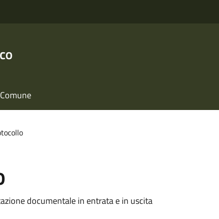
nco
il Comune
otocollo
o
ntazione documentale in entrata e in uscita