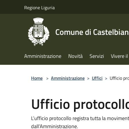
Salta al contenuto principale
Regione Liguria
Comune di Castelbia
Amministrazione
Novità
Servizi
Vivere 
Home
>
Amministrazione
>
Uffici
>
Ufficio pr
Ufficio protocoll
L’ufficio protocollo registra tutta la movime
dall’Amministrazione.