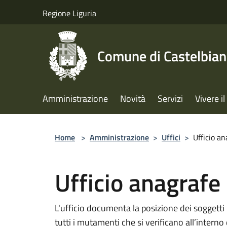
Salta al contenuto principale
Regione Liguria
Comune di Castelbia
Amministrazione
Novità
Servizi
Vivere 
Home
>
Amministrazione
>
Uffici
>
Ufficio an
Ufficio anagrafe
L'ufficio documenta la posizione dei soggetti
tutti i mutamenti che si verificano all’interno 