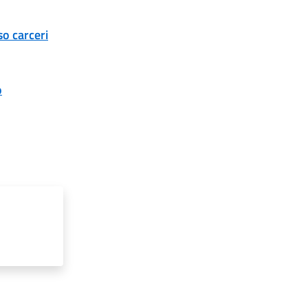
so carceri
o