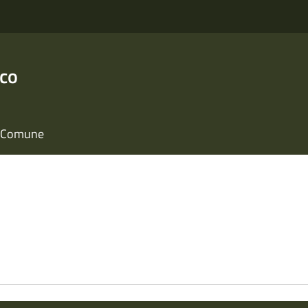
nco
il Comune
e