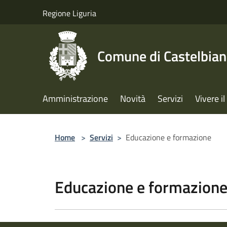
Salta al contenuto principale
Regione Liguria
Comune di Castelbia
Amministrazione
Novità
Servizi
Vivere 
Home
>
Servizi
>
Educazione e formazione
Educazione e formazion