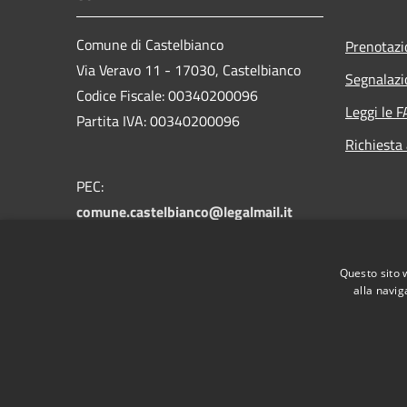
Comune di Castelbianco
Prenotaz
Via Veravo 11 - 17030, Castelbianco
Segnalazi
Codice Fiscale: 00340200096
Leggi le 
Partita IVA: 00340200096
Richiesta
PEC:
comune.castelbianco@legalmail.it
Centralino Unico:
castelbianco@libero.it
Questo sito 
alla navig
RSS
Accessibilità
Privacy
Cookie
Mappa de