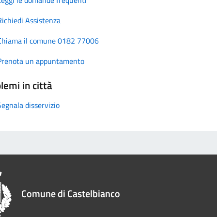
Richiedi Assistenza
Chiama il comune 0182 77006
Prenota un appuntamento
lemi in città
Segnala disservizio
Comune di Castelbianco