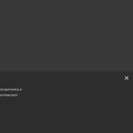
×
nzionamento e
nformazioni
Municipium
Accesso
mune di Castelbianco • Powered by
•
redazione