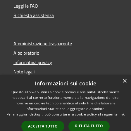
Leggi le FAQ
Richiesta assistenza
Amministrazione trasparente
Albo pretorio
Informativa privacy
Note legali
×
Dichiarazione di accessibilità
Informazioni sui cookie
Questo sito web utilizza cookie tecnici e assimilati strettamente
necessari al corretto funzionamento e alla navigazione del sito,
nonché un cookie tecnico analitico al solo fine di elaborare
informazioni statistiche, aggregate e anonime.
RSS
Copyright © 2026 • Comune di
Per maggiori dettagli, può consultare la cookie policy al seguente
link
Accessibilità
Castelbianco • Powered by
Privacy
Municipium
Accesso
•
RIFIUTA TUTTO
ACCETTA TUTTO